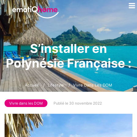
S’installer en
Polynésie Française :
avantages et
Accueil
Lifestyle
Vivre Dans Les DOM
inconvénients, on
vous dit tout !
Vivre dans les DOM
Publié le 30 novembre 2022