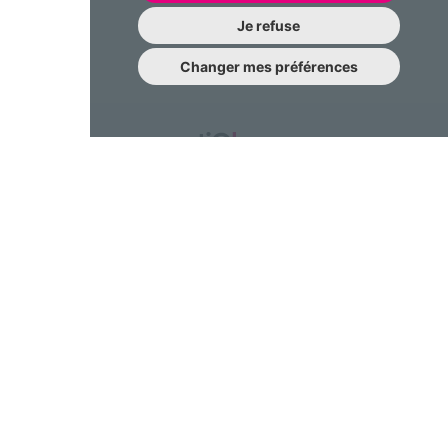
Je refuse
Changer mes préférences
Une question à nous poser?
N’hésitez pas à nous contacter !
contact@emotiqhome.com
Gestion des cookies
FAQ
Partenariat
Conditions générales d'utilisation
Politique de confidentialité
Politique relative aux cookies