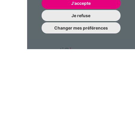
J'accepte
Je refuse
Changer mes préférences
Une question à nous poser?
N’hésitez pas à nous contacter !
contact@emotiqhome.com
Gestion des cookies
FAQ
Partenariat
Conditions générales d'utilisation
Politique de confidentialité