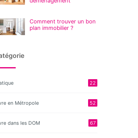
déménagement
Comment trouver un bon
plan immobilier ?
atégorie
atique
22
vre en Métropole
52
vre dans les DOM
67