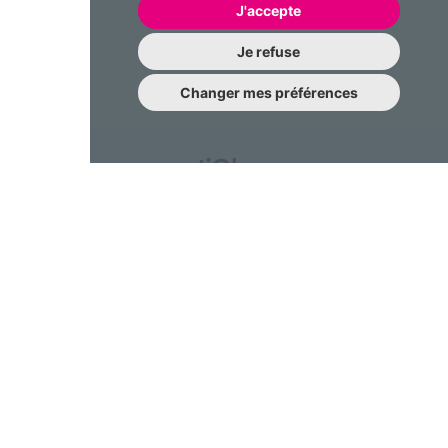
J'accepte
Je refuse
Changer mes préférences
Une question à nous poser?
N’hésitez pas à nous contacter !
contact@emotiqhome.com
Gestion des cookies
FAQ
Partenariat
Conditions générales d'utilisation
Politique de confidentialité